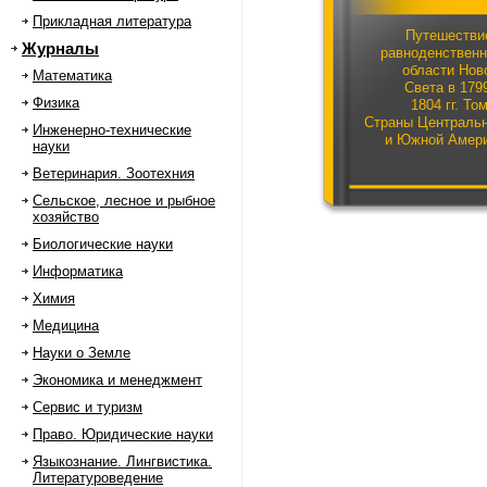
Прикладная литература
Путешестви
Журналы
равноденствен
области Нов
Математика
Света в 17
Физика
1804 гг. Том
Страны Централь
Инженерно-технические
и Южной Амер
науки
Ветеринария. Зоотехния
Сельское, лесное и рыбное
хозяйство
Биологические науки
Информатика
Химия
Медицина
Науки о Земле
Экономика и менеджмент
Сервис и туризм
Право. Юридические науки
Языкознание. Лингвистика.
Литературоведение