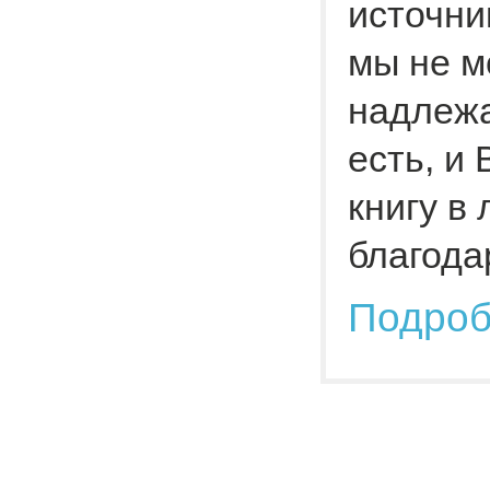
источни
мы не м
надлежа
есть, и
книгу в
благода
Подро