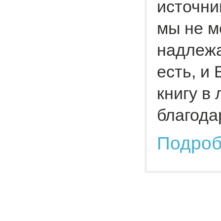
источни
мы не м
надлежа
есть, и
книгу в
благода
Подро