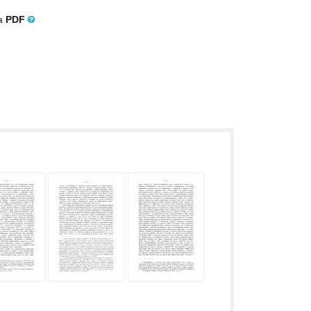
ла
PDF