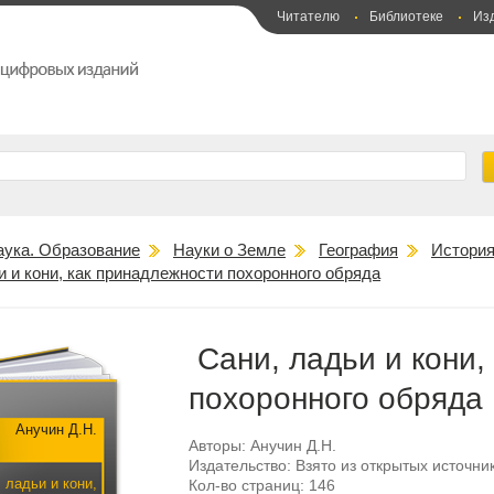
Читателю
Библиотеке
Из
аука. Образование
Науки о Земле
География
История
 и кони, как принадлежности похоронного обряда
Сани, ладьи и кони,
похоронного обряда
Анучин Д.Н.
Авторы:
Анучин Д.Н.
Издательство:
Взято из открытых источни
 ладьи и кони,
Кол-во страниц:
146