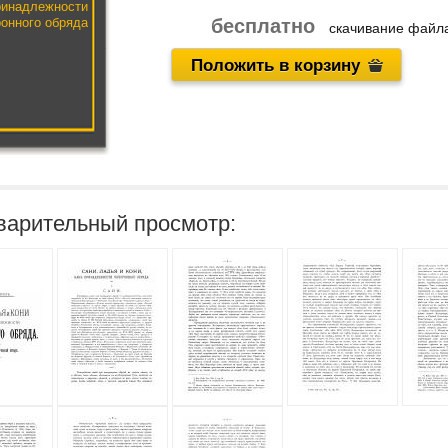
ринадлежности
онного обряда
бесплатно
скачивание фай
Положить в корзину
варительный просмотр: