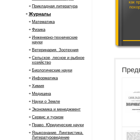
как п
Прикладная литература
похор
Журналы
Математика
Физика
Инженерно-технические
науки
Ветеринария. Зоотехния
Сельское, лесное и рыбное
хозяйство
Пред
Биологические науки
Информатика
Химия
Медицина
Науки о Земле
Экономика и менеджмент
Сервис и туризм
Право. Юридические науки
Языкознание. Лингвистика.
Литературоведение