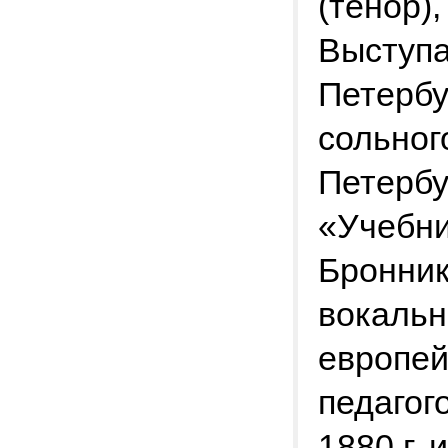
(тенор),
Выступа
Петербу
сольног
Петербу
«Учебни
Бронник
вокальн
европей
педагог
1880 г.