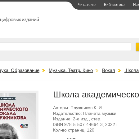
Читателю
Библиотеке
Из
аука. Образование
Музыка. Театр. Кино
Вокал
Школа 
Школа академическо
Авторы:
Плужников К. И.
Издательство:
Планета музыки
Издание:
2-е изд., стер.
ISBN
978-5-507-44664-3
; 2022 г.
Кол-во страниц:
120