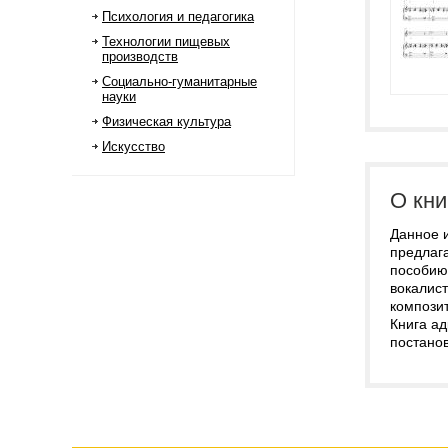
Психология и педагогика
Технологии пищевых
производств
Социально-гуманитарные
науки
Физическая культура
Искусство
О кни
Данное 
предлага
пособию 
вокалист
компози
Книга ад
постанов