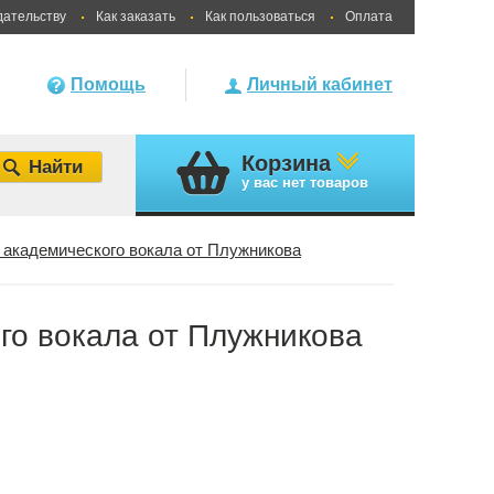
дательству
Как заказать
Как пользоваться
Оплата
Помощь
Личный кабинет
Корзина
у вас
нет товаров
академического вокала от Плужникова
го вокала от Плужникова