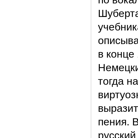
Шуберта
учебник
описыва
в конце 
Немецки
тогда н
виртуоз
выразит
пения. 
русский