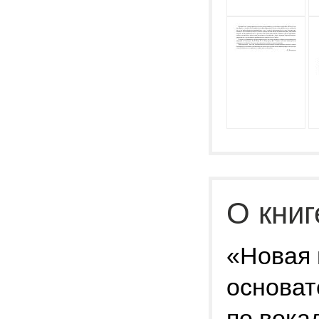
О книг
«Новая 
основат
по вока