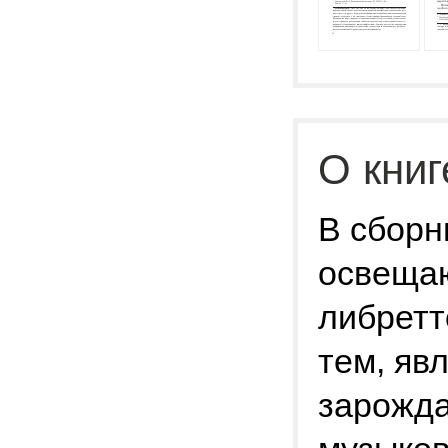
О книг
В сборн
освещаю
либретт
тем, яв
зарожд