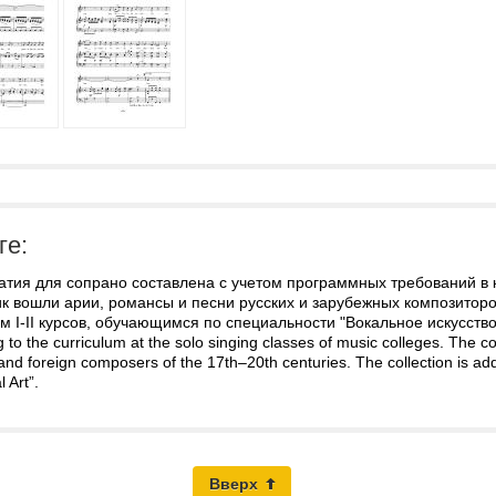
ге:
атия для сопрано составлена с учетом программных требований в 
к вошли арии, романсы и песни русских и зарубежных композиторо
м I-II курсов, обучающимся по специальности "Вокальное искусство"
 to the curriculum at the solo singing classes of music colleges. The c
nd foreign composers of the 17th–20th centuries. The collection is ad
l Art”.
Вверх