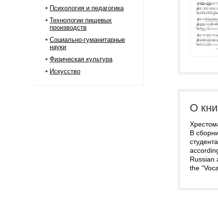
Психология и педагогика
Технологии пищевых
производств
Социально-гуманитарные
науки
Физическая культура
Искусство
О кни
Хрестом
В сборни
студента
according
Russian a
the “Voca