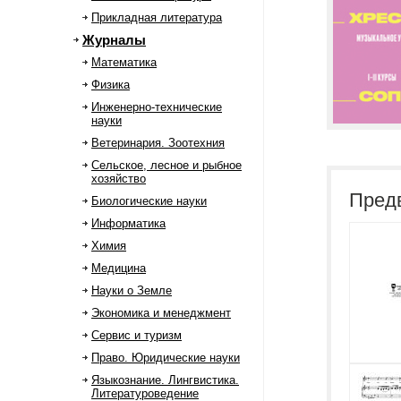
Прикладная литература
Журналы
Математика
Физика
Инженерно-технические
науки
Ветеринария. Зоотехния
Сельское, лесное и рыбное
хозяйство
Пред
Биологические науки
Информатика
Химия
Медицина
Науки о Земле
Экономика и менеджмент
Сервис и туризм
Право. Юридические науки
Языкознание. Лингвистика.
Литературоведение