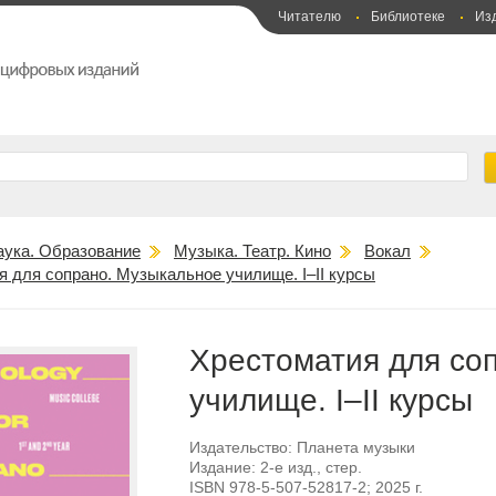
Читателю
Библиотеке
Из
аука. Образование
Музыка. Театр. Кино
Вокал
 для сопрано. Музыкальное училище. I–II курсы
Хрестоматия для со
училище. I–II курсы
Издательство:
Планета музыки
Издание:
2-е изд., стер.
ISBN
978-5-507-52817-2
; 2025 г.