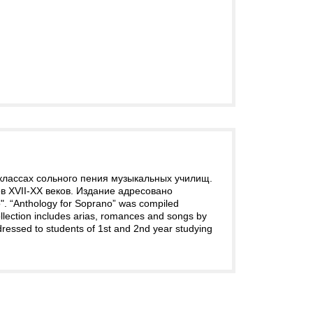
классах сольного пения музыкальных училищ.
в XVII-XX веков. Издание адресовано
. “Anthology for Soprano” was compiled
ollection includes arias, romances and songs by
dressed to students of 1st and 2nd year studying