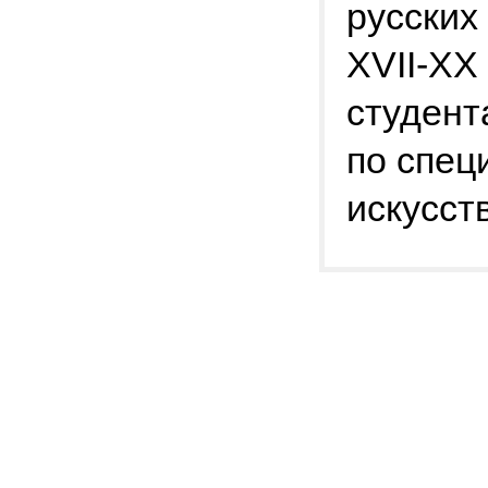
русских
XVII-XX
студент
по спец
искусств