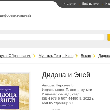
Читателю
Библиотеке
Из
аука. Образование
Музыка. Театр. Кино
Вокал
Дидон
Дидона и Эней
Авторы:
Перселл Г.
Издательство:
Планета музыки
Издание:
2-е изд., стер.
ISBN
978-5-507-44480-9
; 2022 г.
Кол-во страниц:
80