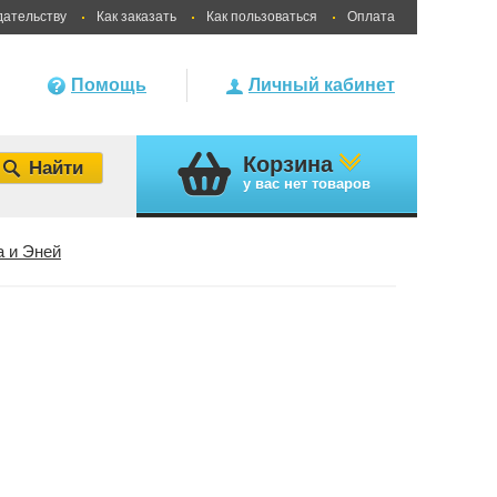
дательству
Как заказать
Как пользоваться
Оплата
Помощь
Личный кабинет
Корзина
у вас
нет товаров
а и Эней