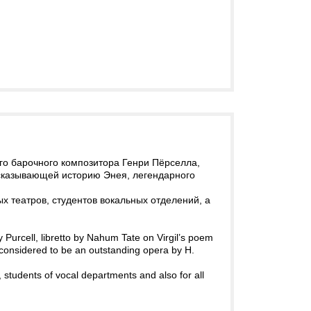
ого барочного композитора Генри Пёрселла,
ссказывающей историю Энея, легендарного
х театров, студентов вокальных отделений, а
Purcell, libretto by Nahum Tate on Virgil’s poem
s considered to be an outstanding opera by H.
es, students of vocal departments and also for all