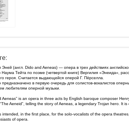
ге:
 Эней (англ. Dido and Aeneas) — опера в трех действиях английск
о Наума Тейта по поэме (четвертой книге) Вергилия «Энеида», ра
го героя. Считается выдающейся оперой Г. Пёрселла.
 предназначено в первую очередь для солистов-вокалистов оперны
сем любителям оперной музыки.
d Aeneas” is an opera in three acts by English baroque composer Henry 
“The Aeneid”, telling the story of Aeneas, a legendary Trojan hero. It i
is intended, in the first place, for the solo-vocalists of the opera theatr
siasts of opera.