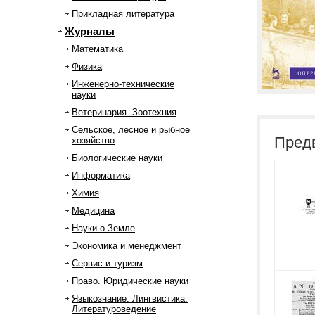
Прикладная литература
Журналы
Математика
Физика
Инженерно-технические
науки
Ветеринария. Зоотехния
Сельское, лесное и рыбное
Пред
хозяйство
Биологические науки
Информатика
Химия
Медицина
Науки о Земле
Экономика и менеджмент
Сервис и туризм
Право. Юридические науки
Языкознание. Лингвистика.
Литературоведение