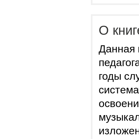
О книг
Данная 
педагог
годы с
система
освоени
музыкал
изложен