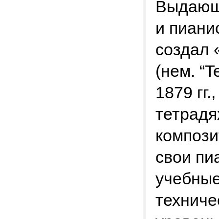
Выдающи
и пиани
создал 
(нем. “T
1879 гг.
тетрадя
компози
свои пи
учебные
техниче