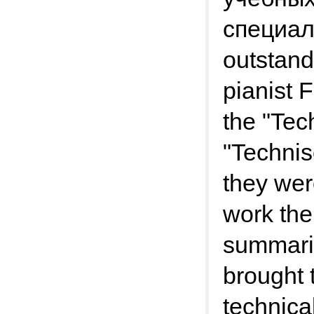
специал
outstan
pianist 
the "Tec
"Technis
they wer
work the
summariz
brought 
technica