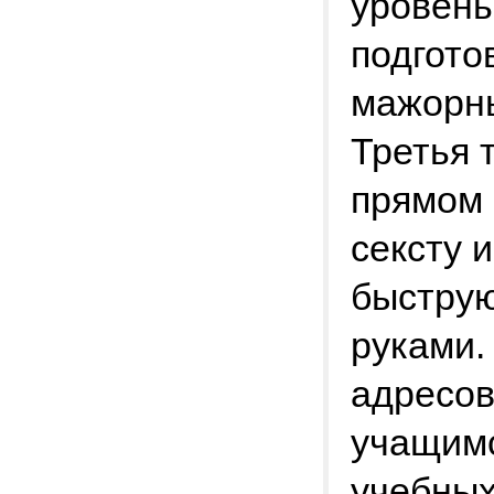
уровень
подгото
мажорн
Третья 
прямом 
сексту 
быструю
руками.
адресов
учащимс
учебных