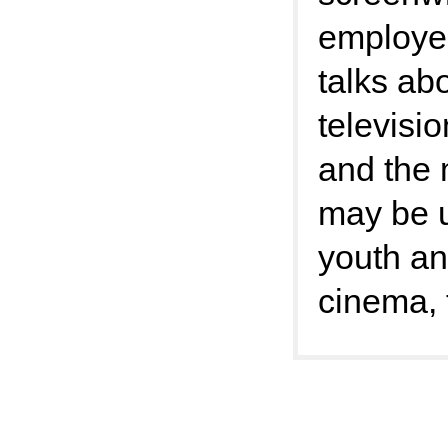
employee
talks ab
televisio
and the 
may be u
youth an
cinema, 