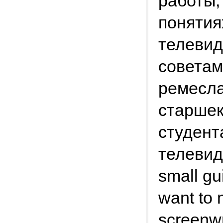
работы,
понятия
телевид
советам
ремесла
старшек
студент
телевид
small gu
want to 
screenwr