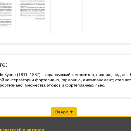
ге:
е Куппе (1811–1887) – французский композитор, пианист, педагог.
ой консерватории фортепиано, гармонию, аккомпанемент; стал ав
 фортепиано, множества этюдов и фортепианных пьес.
Вверх
 издателей и авторов