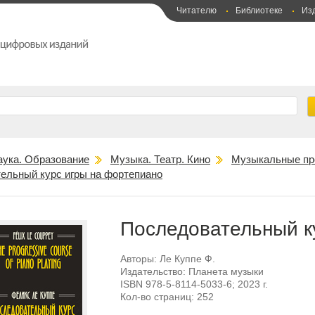
Читателю
Библиотеке
Из
аука. Образование
Музыка. Театр. Кино
Музыкальные пр
ельный курс игры на фортепиано
Последовательный к
Авторы:
Ле Куппе Ф.
Издательство:
Планета музыки
ISBN
978-5-8114-5033-6
; 2023 г.
Кол-во страниц:
252