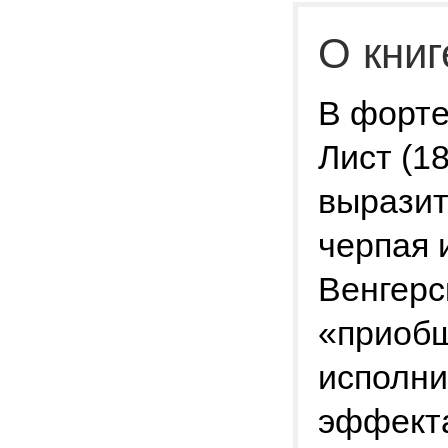
О книг
В форте
Лист (1
выразит
черпая 
Венгерс
«приобщ
исполни
эффекта