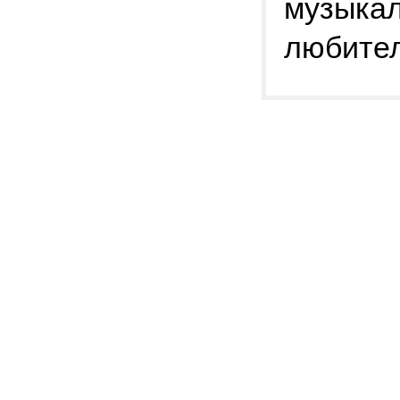
музыкал
любител