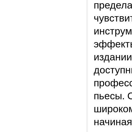
предела
чувстви
инструм
эффекты
издании
доступн
професс
пьесы. 
широком
начиная