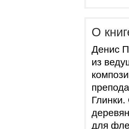
О книг
Денис П
из веду
компози
препода
Глинки.
деревян
для фле