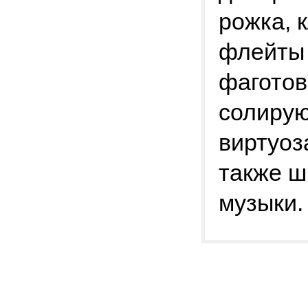
рожка, 
флейты 
фаготов
солиру
виртуоз
также ш
музыки.