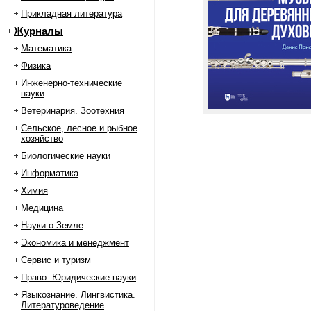
Прикладная литература
Журналы
Математика
Физика
Инженерно-технические
науки
Ветеринария. Зоотехния
Сельское, лесное и рыбное
хозяйство
Биологические науки
Информатика
Химия
Медицина
Науки о Земле
Экономика и менеджмент
Сервис и туризм
Право. Юридические науки
Языкознание. Лингвистика.
Литературоведение