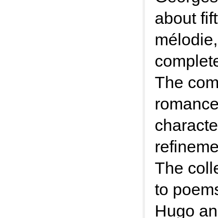
about fif
mélodie,
complete
The comp
romances
character
refineme
The coll
to poems 
Hugo and