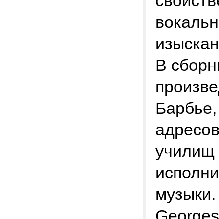
свойств
вокальн
изыскан
В сборн
произве
Барбье,
адресов
училищ 
исполни
музыки. 
Georges 