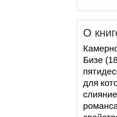
О книг
Камерн
Бизе (1
пятидес
для кот
слияние
романса