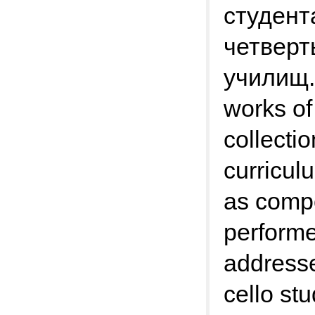
студент
четверт
училищ. 
works of
collecti
curricul
as compo
performe
addresse
cello st