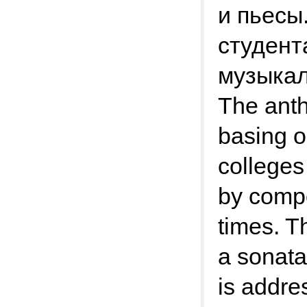
и пьесы
студент
музыкал
The anth
basing o
colleges
by compo
times. T
a sonata
is addre