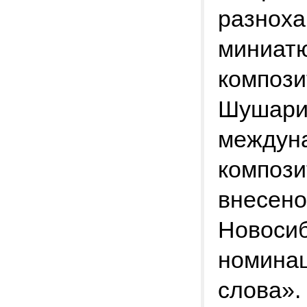
разнох
миниатю
компози
Шушари
междуна
компози
внесено
Новосиб
номинац
слова».