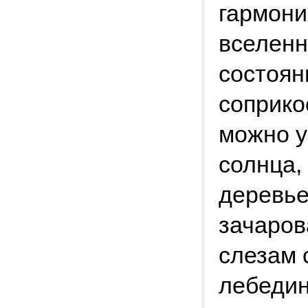
гармони
вселенн
состоян
соприко
можно у
солнца,
деревье
зачаров
слезам 
лебедин