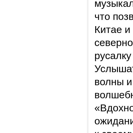
музыкал
что поз
Китае и
северно
русалку
Услыша
волны и
волшебн
«Вдохно
ожидани