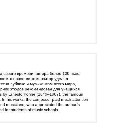
 своего времени, автора более 100 пьес,
воем творчестве композитор уделял
стна публике и музыкантам всего мира,
орник этюдов рекомендован для учащихся
es by Ernesto Köhler (1849–1907), the famous
te. In his works, the composer paid much attention
and musicians, who appreciated the author’s
ed for students of music schools.