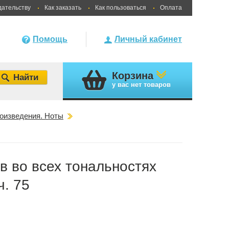
дательству
Как заказать
Как пользоваться
Оплата
Помощь
Личный кабинет
Корзина
у вас
нет товаров
оизведения. Ноты
в во всех тональностях
ч. 75