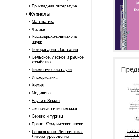
Прикладная литература
Журналы
Математика
Физика
Инженерно-технические
науки
Ветеринария. Зоотехния
Сельское, лесное и рыбное
хозяйство
Пред
Биологические науки
Информатика
Химия
Медицина
Науки о Земле
Экономика и менеджмент
Сервис и туризм
Право. Юридические науки
Языкознание. Лингвистика.
Литературоведение