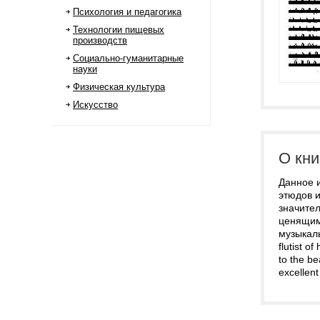
Психология и педагогика
Технологии пищевых
производств
Социально-гуманитарные
науки
Физическая культура
Искусство
О кни
Данное и
этюдов 
значите
ценящим
музыкаль
flutist o
to the b
excellent