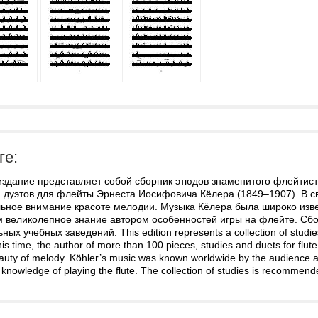
ге:
здание представляет собой сборник этюдов знаменитого флейтиста
и дуэтов для флейты Эрнеста Иосифовича Кёлера (1849–1907). В с
льное внимание красоте мелодии. Музыка Кёлера была широко изве
 великолепное знание автором особенностей игры на флейте. Сб
ных учебных заведений. This edition represents a collection of studi
f his time, the author of more than 100 pieces, studies and duets for flu
eauty of melody. Köhler’s music was known worldwide by the audience 
 knowledge of playing the flute. The collection of studies is recommend