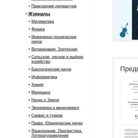
Прикладная литература
Журналы
Математика
Физика
Инженерно-технические
науки
Ветеринария. Зоотехния
Сельское, лесное и рыбное
хозяйство
Пред
Биологические науки
Информатика
Химия
Медицина
Науки о Земле
Экономика и менеджмент
Сервис и туризм
Право. Юридические науки
Языкознание. Лингвистика.
Литературоведение