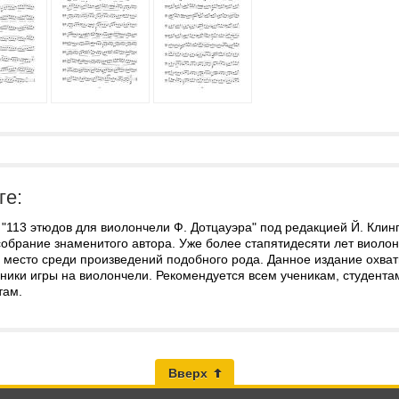
ге:
"113 этюдов для виолончели Ф. Дотцауэра" под редакцией Й. Клин
собрание знаменитого автора. Уже более стапятидесяти лет виоло
место среди произведений подобного рода. Данное издание охват
хники игры на виолончели. Рекомендуется всем ученикам, студент
там.
Вверх