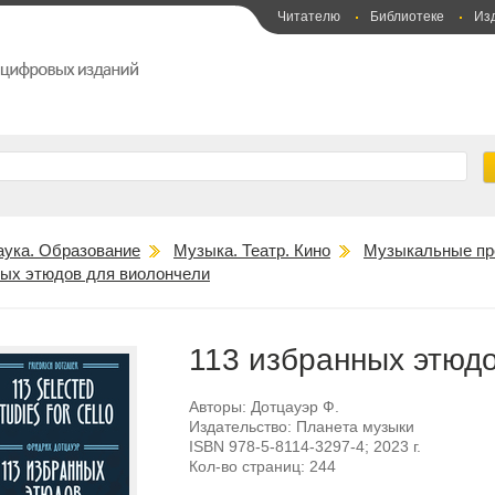
Читателю
Библиотеке
Из
аука. Образование
Музыка. Театр. Кино
Музыкальные пр
ных этюдов для виолончели
113 избранных этюд
Авторы:
Дотцауэр Ф.
Издательство:
Планета музыки
ISBN
978-5-8114-3297-4
; 2023 г.
Кол-во страниц:
244