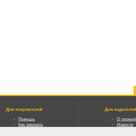
Для покупателей
Для издателей
Помощь
О проект
Как заказать
Новости
Как пользоваться
Размести
Правовая информация
Личный к