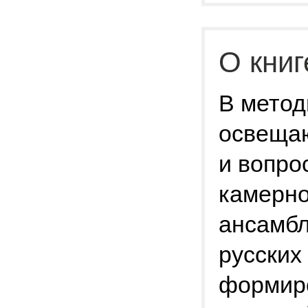
О книг
В метод
освещаю
и вопро
камерно
ансамбл
русских
формиро