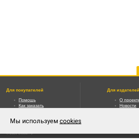
Для покупателей
Для издателей
Помощь
О проект
Как заказать
Новости
Как пользоваться
Размести
Правовая информация
Личный к
Мы используем
cookies
Оплата
© 2026 Global F5