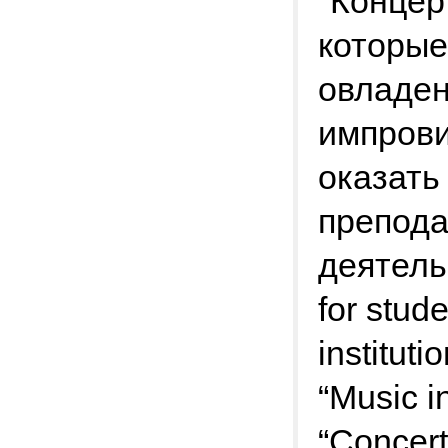
"Концер
которые
овладен
импрови
оказать
препода
деятельн
for stud
instituti
“Music i
“Concert