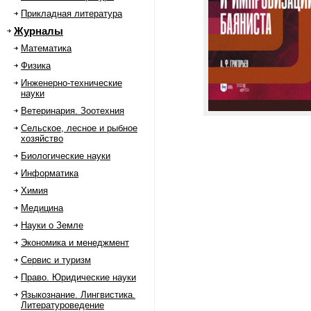
Прикладная литература
Журналы
Математика
Физика
Инженерно-технические
науки
Ветеринария. Зоотехния
Сельское, лесное и рыбное
хозяйство
Биологические науки
Информатика
Химия
Медицина
Науки о Земле
Экономика и менеджмент
Сервис и туризм
Право. Юридические науки
Языкознание. Лингвистика.
Литературоведение