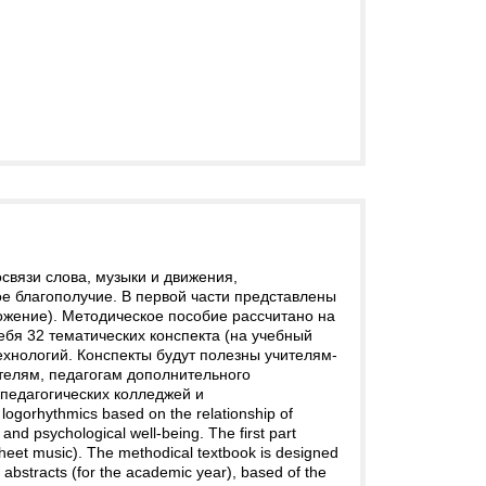
связи слова, музыки и движения,
е благополучие. В первой части представлены
ожение). Методическое пособие рассчитано на
ебя 32 тематических конспекта (на учебный
ехнологий. Конспекты будут полезны учителям-
телям, педагогам дополнительного
педагогических колледжей и
logorhythmics based on the relationship of
and psychological well-being. The first part
heet music). The methodical textbook is designed
c abstracts (for the academic year), based of the