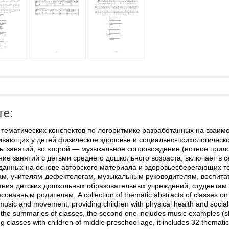
ге:
тематических конспектов по логоритмике разработанных на взаимо
ивающих у детей физическое здоровье и социально-психологическо
ты занятий, во второй — музыкальное сопровождение (нотное прил
ие занятий с детьми среднего дошкольного возраста, включает в с
зданных на основе авторского материала и здоровьесберегающих т
ам, учителям-дефектологам, музыкальным руководителям, воспита
ания детских дошкольных образовательных учреждений, студентам 
сованным родителям. A collection of thematic abstracts of classes on 
usic and movement, providing children with physical health and social 
 the summaries of classes, the second one includes music examples (s
ng classes with children of middle preschool age, it includes 32 themati