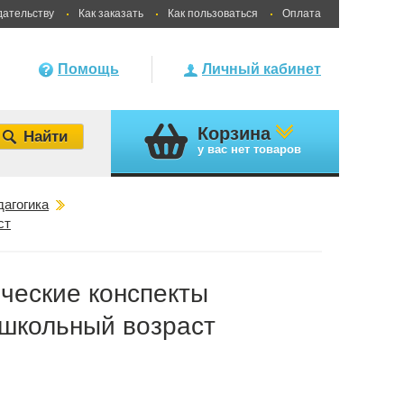
дательству
Как заказать
Как пользоваться
Оплата
Помощь
Личный кабинет
Корзина
у вас
нет товаров
агогика
ст
ческие конспекты
ошкольный возраст