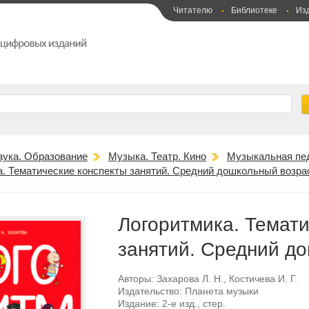
Читателю
Библиотеке
Из
аука. Образование
Музыка. Театр. Кино
Музыкальная пед
а. Тематические конспекты занятий. Средний дошкольный возра
Логоритмика. Темати
занятий. Средний д
Авторы:
Захарова Л. Н.
,
Костичева И. Г.
Издательство:
Планета музыки
Издание:
2-е изд., стер.