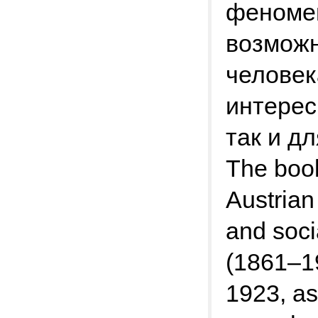
феномен
возможн
человек
интерес
так и д
The book
Austrian
and soci
(1861–19
1923, as