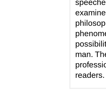
speeche
examines
philosop
phenomen
possibili
man. The
professi
readers.