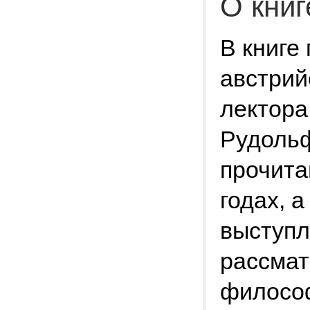
О книг
В книге
австрий
лектора
Рудольф
прочита
годах, 
выступл
рассмат
философ