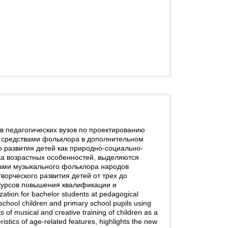
в педагогических вузов по проектированию
 средствами фольклора в дополнительном
 развития детей как природно-социально-
ка возрастных особенностей, выделяются
вами музыкального фольклора народов
орческого развития детей от трех до
 курсов повышения квалификации и
tion for bachelor students at pedagogical
school children and primary school pupils using
s of musical and creative training of children as a
ristics of age-related features, highlights the new