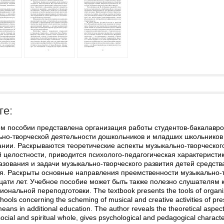
ге:
ом пособии представлена организация работы студентов-бакалавро
ьно-творческой деятельности дошкольников и младших школьников
нии. Раскрываются теоретические аспекты музыкально-творческого
 целостности, приводится психолого-педагогическая характеристи
азования и задачи музыкально-творческого развития детей средст
я. Раскрыты основные направления преемственности музыкально-тв
цати лет. Учебное пособие может быть также полезно слушателям
ональной переподготовки. The textbook presents the tools of organiza
hools concerning the scheming of musical and creative activities of pre
means in additional education. The author reveals the theoretical aspect
social and spiritual whole, gives psychological and pedagogical characte