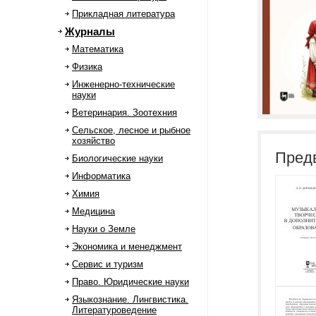
Прикладная литература
Журналы
Математика
Физика
Инженерно-технические
науки
Ветеринария. Зоотехния
Сельское, лесное и рыбное
хозяйство
Пред
Биологические науки
Информатика
Химия
Медицина
Науки о Земле
Экономика и менеджмент
Сервис и туризм
Право. Юридические науки
Языкознание. Лингвистика.
Литературоведение