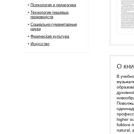
Психология и педагогика
Технологии пищевых
производств
Социально-гуманитарные
науки
Физическая культура
Искусство
О кни
В учебн
музыкал
образова
духовной
новообр
Поволжь
одиннад
професси
higher sc
folklore 
natural, 