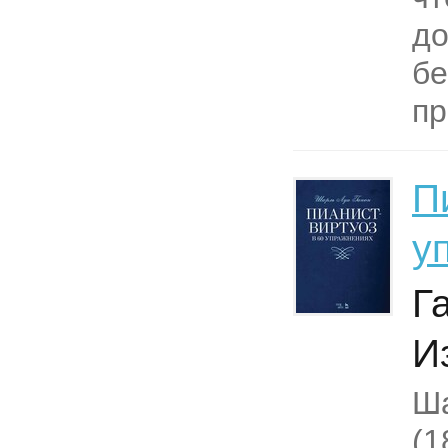
до
бе
пр
П
у
Г
И
Ша
(1