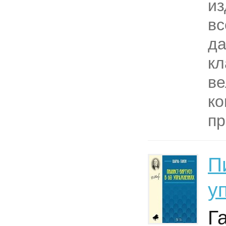
из
вс
д
кл
ве
ко
пр
П
у
Г