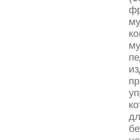
фр
му
ко
м
пе
из
пр
уп
ко
дл
бе