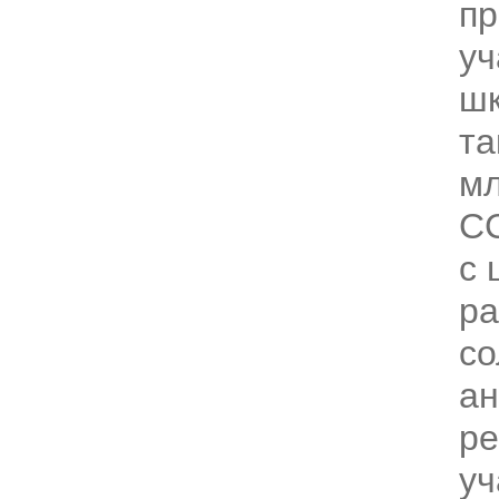
пр
уч
шк
та
мл
СС
с 
р
со
ан
ре
уч