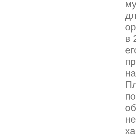
му
дл
ор
в 
ег
п
на
Пл
по
об
не
ха