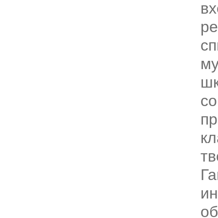
вх
ре
сп
м
шк
со
пр
кл
тв
Га
и
об