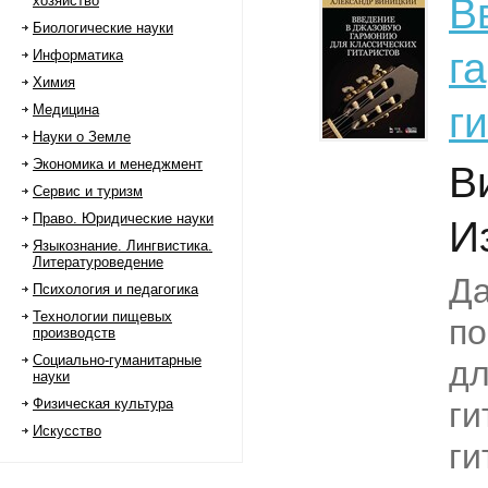
В
хозяйство
Биологические науки
г
Информатика
Химия
г
Медицина
Науки о Земле
Экономика и менеджмент
В
Сервис и туризм
Право. Юридические науки
И
Языкознание. Лингвистика.
Литературоведение
Да
Психология и педагогика
Технологии пищевых
по
производств
Социально-гуманитарные
дл
науки
Физическая культура
ги
Искусство
ги