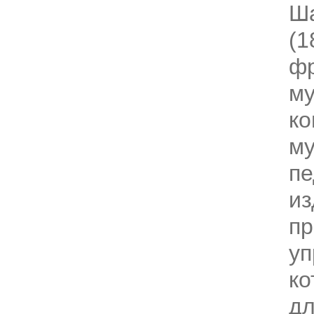
Ша
(1
фр
му
ко
м
пе
из
пр
уп
ко
дл