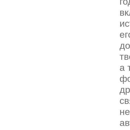
го
вк
ис
ег
до
тв
а 
фо
др
св
не
а