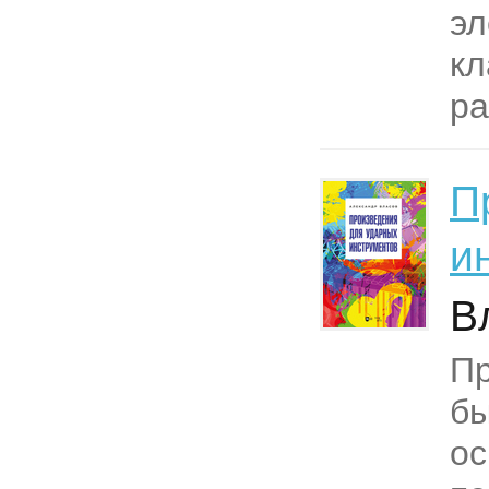
эл
кл
ра
П
и
В
Пр
бы
ос