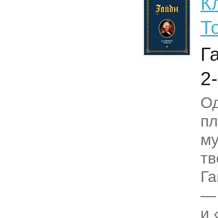
К
Т
Г
2-
Од
п
му
тв
Га
—
и 