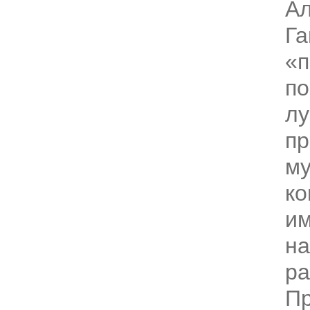
А
Га
«
по
л
пр
му
ко
им
на
ра
Пр