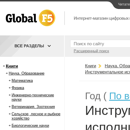
Читат
ВСЕ РАЗДЕЛЫ
Расширенный поиск
Книги
Наука. Обра
Книги
Инструментальное ис
Наука. Образование
Математика
Физика
Год (
По 
Инженерно-технические
науки
Инстру
Ветеринария. Зоотехния
Сельское, лесное и рыбное
хозяйство
исполн
Биологические науки