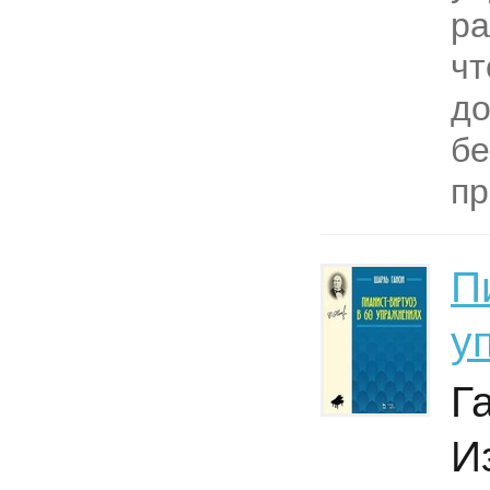
ра
чт
до
бе
пр
П
у
Г
И