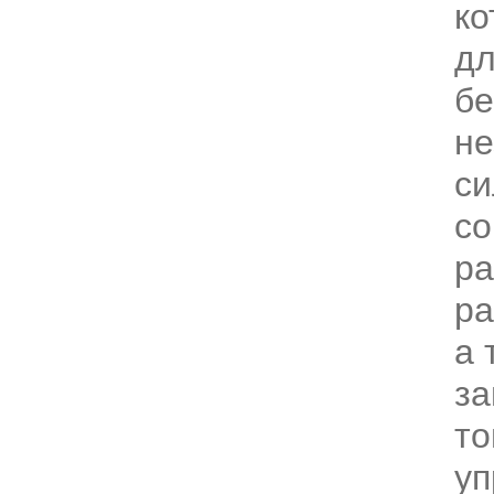
ко
дл
бе
не
си
с
ра
ра
а 
за
то
уп