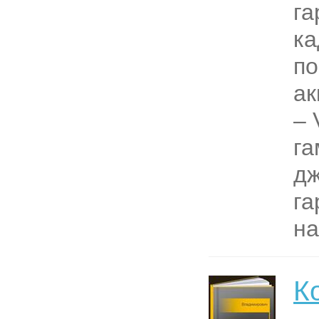
га
ка
по
ак
– 
га
д
га
на
К