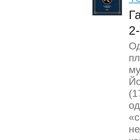
Г
2-
Од
пл
му
Йо
(1
од
«
н