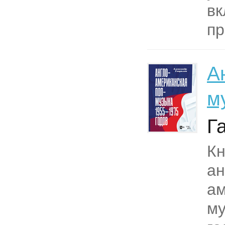
вк
пр
А
м
Г
Кн
ан
ам
му