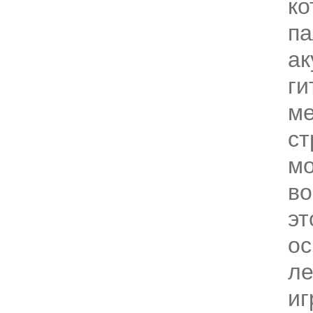
ко
па
ак
ги
ме
ст
мо
во
эт
ос
ле
иг