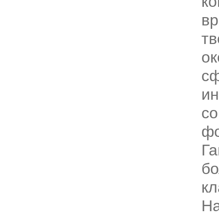
ко
вр
тв
ок
с
ин
со
фо
Га
бо
кл
Н