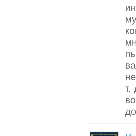
ин
му
ко
мн
пь
ва
не
т.
во
до