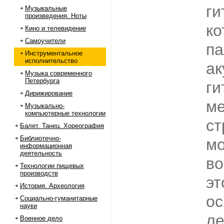
ги
Музыкальные
произведения. Ноты
ко
Кино и телевидение
Самоучители
па
Инструментальное
исполнительство
ак
Музыка современного
Петербурга
ги
Дирижирование
ме
Музыкально-
компьютерные технологии
ст
Балет. Танец. Хореография
Библиотечно-
мо
информационная
деятельность
во
Технологии пищевых
производств
эт
История. Археология
ос
Социально-гуманитарные
науки
ле
Военное дело