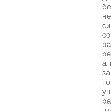
бе
не
си
с
ра
ра
а 
за
то
уп
ра
чт