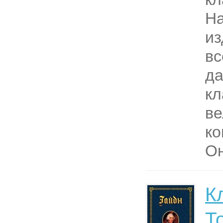
Н
из
вс
д
кл
ве
ко
Он
К
Т