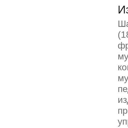
И
Ша
(1
фр
му
ко
м
пе
из
пр
уп