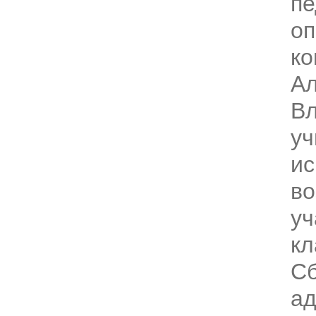
пе
о
ко
Ал
Вл
уч
ис
во
уч
кл
С
ад