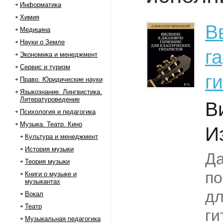
Информатика
Химия
В
Медицина
Науки о Земле
г
Экономика и менеджмент
Сервис и туризм
г
Право. Юридические науки
Языкознание. Лингвистика.
Литературоведение
В
Психология и педагогика
Музыка. Театр. Кино
И
Культура и менеджмент
История музыки
Да
Теория музыки
по
Книги о музыке и
музыкантах
дл
Вокал
Театр
ги
Музыкальная педагогика