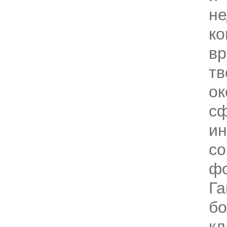
н
ко
вр
тв
ок
сф
ин
со
фо
Га
бо
кл