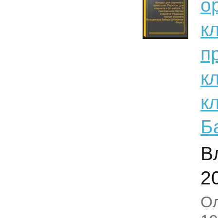
о
к
п
к
к
Б
В
2
Ол