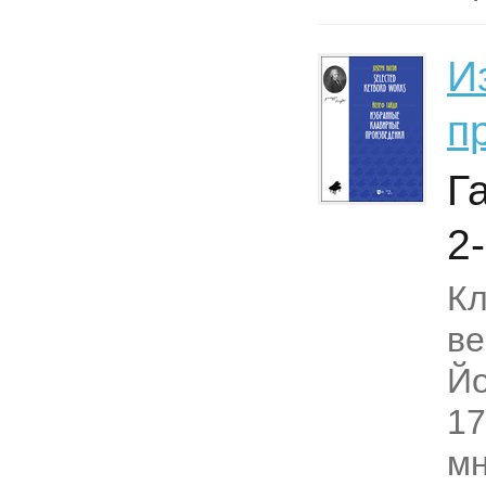
И
п
Г
2-
Кл
ве
Йо
17
мн