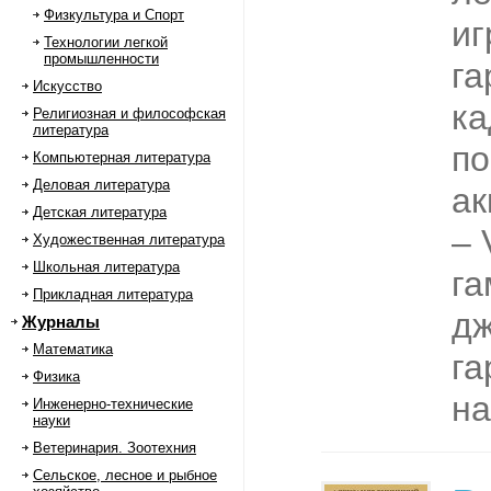
Физкультура и Спорт
иг
Технологии легкой
промышленности
га
Искусство
ка
Религиозная и философская
литература
по
Компьютерная литература
Деловая литература
ак
Детская литература
– 
Художественная литература
Школьная литература
га
Прикладная литература
д
Журналы
Математика
га
Физика
на
Инженерно-технические
науки
Ветеринария. Зоотехния
Сельское, лесное и рыбное