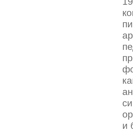
19
ко
пи
ар
пе
пр
фо
к
ан
си
ор
и 