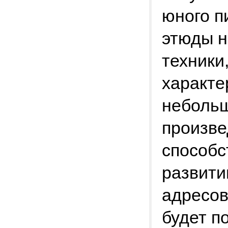
юного п
этюды н
техники
характе
неболь
произве
способс
развити
адресов
будет п