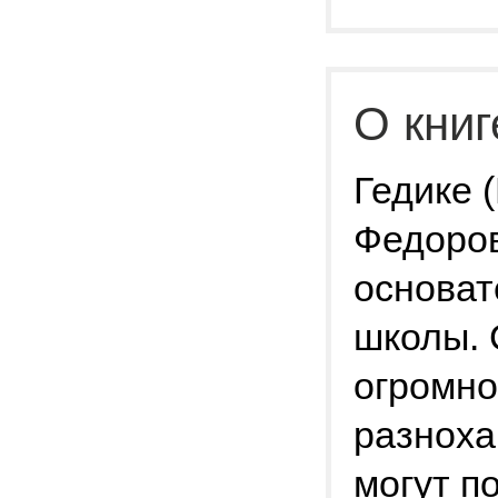
О книг
Гедике 
Федоров
основат
школы. 
огромно
разноха
могут п