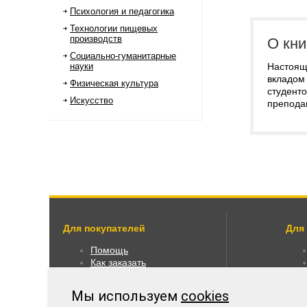
Психология и педагогика
Технологии пищевых
производств
О кни
Социально-гуманитарные
науки
Настоящ
вкладом
Физическая культура
студенто
Искусство
препода
Для покупателей
Для
Помощь
Как заказать
Как пользоваться
Правовая информация
Мы используем
cookies
Оплата