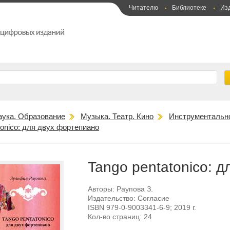
Читателю
Библиотеке
Из
аука. Образование
Музыка. Театр. Кино
Инструментальн
tonico: для двух фортепиано
Tango pentatonico: 
Авторы:
Раупова З.
Издательство:
Согласие
ISBN
979-0-9003341-6-9
; 2019 г.
Кол-во страниц:
24