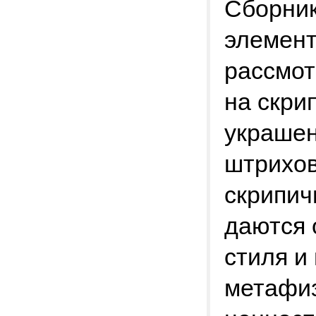
Сборник
элемент
рассмот
на скри
украшен
штрихов
скрипич
даются 
стиля и
метафиз