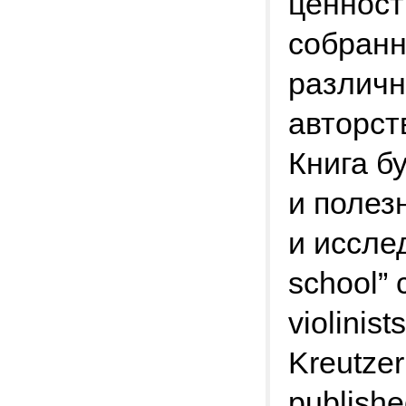
ценност
собранн
различн
авторст
Книга б
и полез
и иссле
school” 
violinis
Kreutzer
published