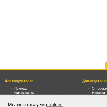
Для покупателей
Для издателей
Помощь
О проект
Как заказать
Новости
Как пользоваться
Размести
Правовая информация
Личный к
Мы используем
cookies
Оплата