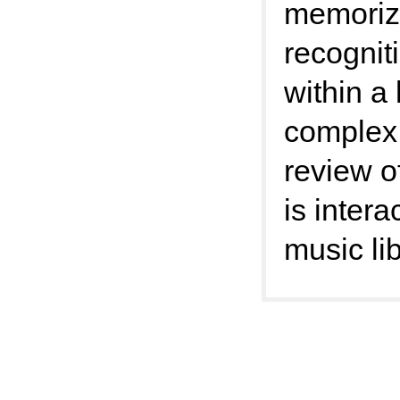
memoriza
recognit
within a 
complex 
review o
is inter
music li