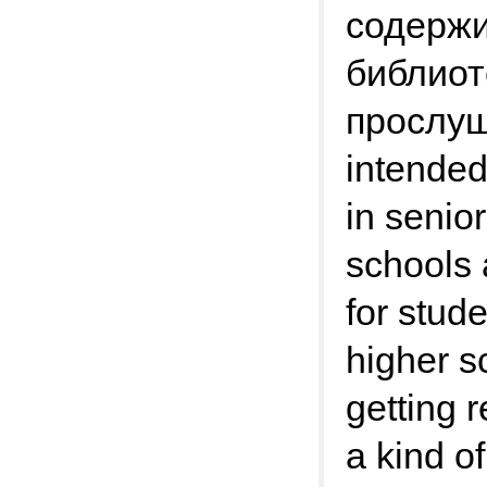
содержи
библиот
прослуши
intended
in senio
schools 
for stud
higher s
getting r
a kind of