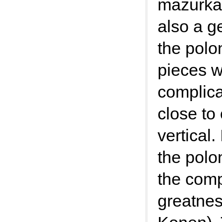
mazurkas
also a g
the polo
pieces w
complica
close to 
vertical.
the polo
the comp
greatnes