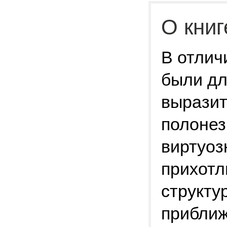
О книг
В отлич
были дл
выразит
полонез
виртуоз
прихотл
структу
приближ