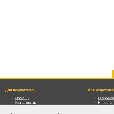
Для покупателей
Для издателей
Помощь
О проект
Как заказать
Новости
Как пользоваться
Размести
Правовая информация
Личный к