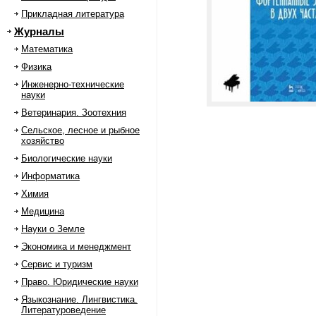
Прикладная литература
Журналы
Математика
Физика
Инженерно-технические
науки
Ветеринария. Зоотехния
Сельское, лесное и рыбное
хозяйство
Биологические науки
Информатика
Химия
Медицина
Науки о Земле
Экономика и менеджмент
Сервис и туризм
Право. Юридические науки
Языкознание. Лингвистика.
Литературоведение