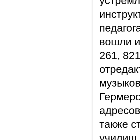
устремл
инструк
педагог
вошли и
261, 821
отредак
музыков
Гермеро
адресов
также с
училищ 