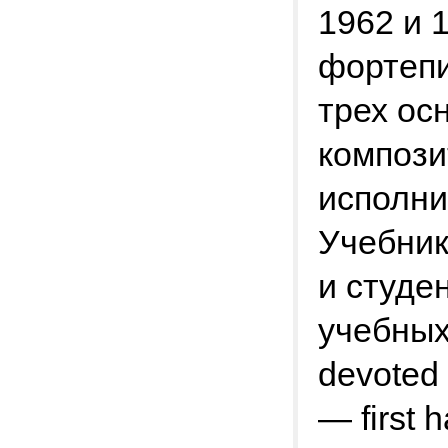
1962 и 1
фортепи
трех ос
компози
исполни
Учебник
и студе
учебных
devoted t
— first h