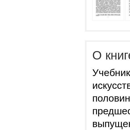
О книг
Учебни
искусст
половине
предшес
выпущен