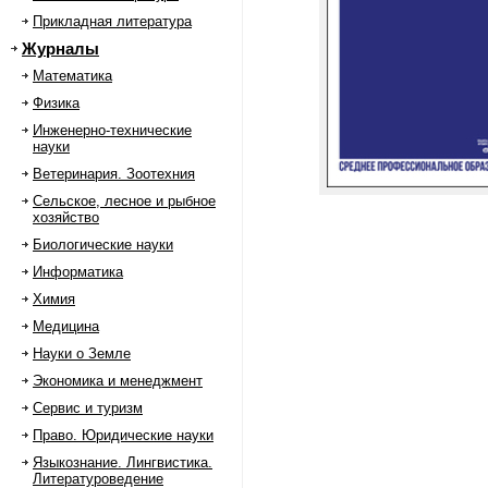
Прикладная литература
Журналы
Математика
Физика
Инженерно-технические
науки
Ветеринария. Зоотехния
Сельское, лесное и рыбное
хозяйство
Биологические науки
Информатика
Химия
Медицина
Науки о Земле
Экономика и менеджмент
Сервис и туризм
Право. Юридические науки
Языкознание. Лингвистика.
Литературоведение