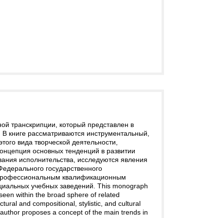
й транскрипции, который представлен в
. В книге рассматриваются инструментальный,
этого вида творческой деятельности,
концепция основных тенденций в развитии
вания исполнительства, исследуются явления
Федерального государственного
и профессиональным квалификационным
циальных учебных заведений. This monograph
een within the broad sphere of related
ral and compositional, stylistic, and cultural
The author proposes a concept of the main trends in