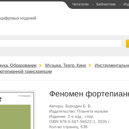
Читателю
Библиотеке
Из
аука. Образование
Музыка. Театр. Кино
Инструментальн
ртепианной транскрипции
Феномен фортепианн
Авторы:
Бородин Б. Б.
Издательство:
Планета музыки
Издание:
2-е изд., стер.
ISBN
978-5-507-56522-1
; 2026 г.
Кол-во страниц:
638