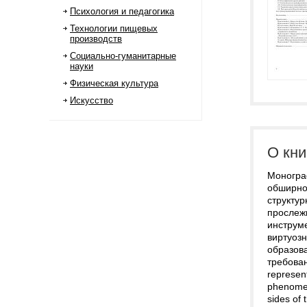
Психология и педагогика
Технологии пищевых
производств
Социально-гуманитарные
науки
Физическая культура
Искусство
О кни
Моногра
обширном
структур
прослеж
инструме
виртуоз
образов
требова
represen
phenomena
sides of 