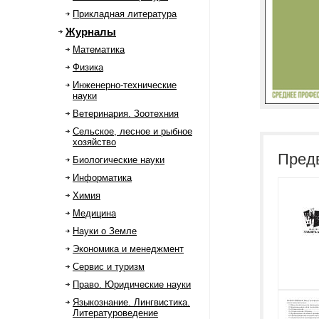
Прикладная литература
Журналы
Математика
Физика
Инженерно-технические
науки
Ветеринария. Зоотехния
Сельское, лесное и рыбное
хозяйство
Пред
Биологические науки
Информатика
Химия
Медицина
Науки о Земле
Экономика и менеджмент
Сервис и туризм
Право. Юридические науки
Языкознание. Лингвистика.
Литературоведение