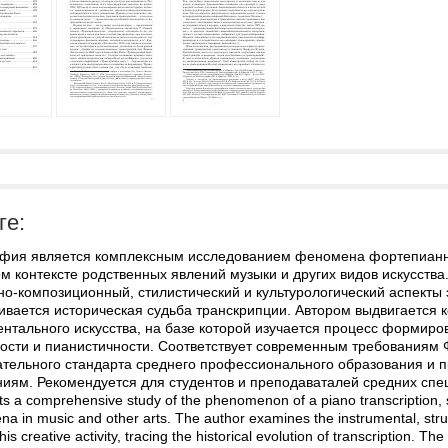
ге:
фия является комплексным исследованием феномена фортепианно
 контексте родственных явлений музыки и других видов искусства
но-композиционный, стилистический и культурологический аспекты 
ивается историческая судьба транскрипции. Автором выдвигается 
нтального искусства, на базе которой изучается процесс формиро
ности и пианистичности. Соответствует современным требованиям 
ательного стандарта среднего профессионального образования 
ниям. Рекомендуется для студентов и преподаваталей средних спе
ts a comprehensive study of the phenomenon of a piano transcription, s
 in music and other arts. The author examines the instrumental, structu
this creative activity, tracing the historical evolution of transcription. 