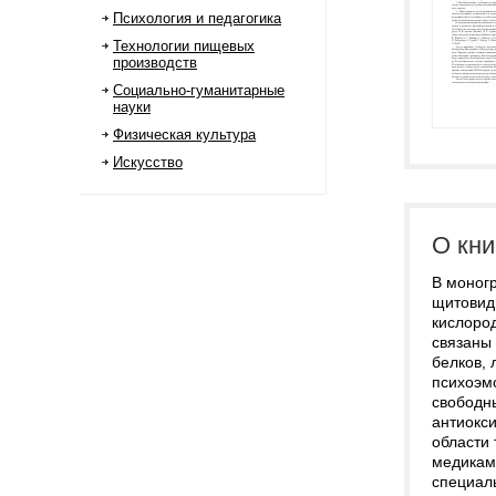
Психология и педагогика
Технологии пищевых
производств
Социально-гуманитарные
науки
Физическая культура
Искусство
О кни
В моног
щитовид
кислород
связаны
белков,
психоэм
свободн
антиокс
области 
медикам,
специал