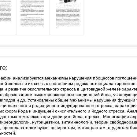
ге:
рафии анализируются механизмы нарушения процессов поглощени
ной железы и их связь с состоянием редокс-потенциала тироцитов
а и развитие окислительного стресса в щитовидной железе характ
 с образованием высокореакционных соединений йода, участвующ
 липидов и др. Установлены общие механизмы нарушения функции 
оционального и радиационно-индуцированного стресса, характер
ых форм йода и индукцией окислительного и йодного стресса. Ан
идантных комплексов при дефиците йода, стрессе. Монография ад
тиреоидологии, нутрицевтики, витаминологии, теории свободноради
 преподавателям вузов, аспирантам, магистрантам, студентам био
ьностей.