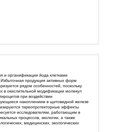
я и органификации йода клетками
. Избыточная продукция активных форм
еризуются рядом особенностей, поскольку
их в окислительной модификации молекул
тироцитов при воздействии
изующиеся накоплением в щитовидной железе
ализируются тиреопротекторные эффекты
ресуется исследователям, работающим в
кальных процессов, экологии, а также
логических, медицинских, экологических