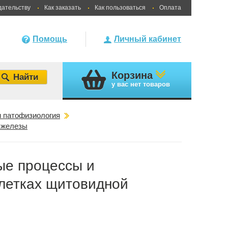
дательству
Как заказать
Как пользоваться
Оплата
Помощь
Личный кабинет
Корзина
у вас
нет товаров
и патофизиология
 железы
ые процессы и
клетках щитовидной