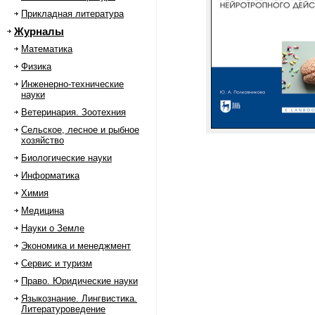
Прикладная литература
Журналы
Математика
Физика
Инженерно-технические
науки
Ветеринария. Зоотехния
Сельское, лесное и рыбное
хозяйство
Биологические науки
Информатика
Химия
Медицина
Науки о Земле
Экономика и менеджмент
Сервис и туризм
Право. Юридические науки
Языкознание. Лингвистика.
Литературоведение