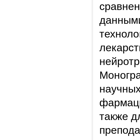
сравнен
данными
техноло
лекарст
нейротр
Моногра
научных
фармаци
также д
препода