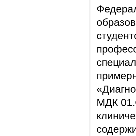
Федера
образов
студент
професс
специал
примерн
«Диагно
МДК 01.
клиниче
содержи