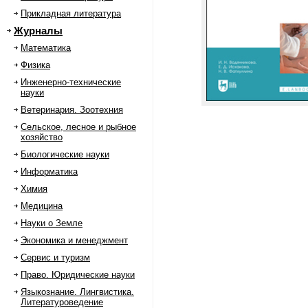
Прикладная литература
Журналы
Математика
Физика
Инженерно-технические
науки
Ветеринария. Зоотехния
Сельское, лесное и рыбное
хозяйство
Биологические науки
Информатика
Химия
Медицина
Науки о Земле
Экономика и менеджмент
Сервис и туризм
Право. Юридические науки
Языкознание. Лингвистика.
Литературоведение