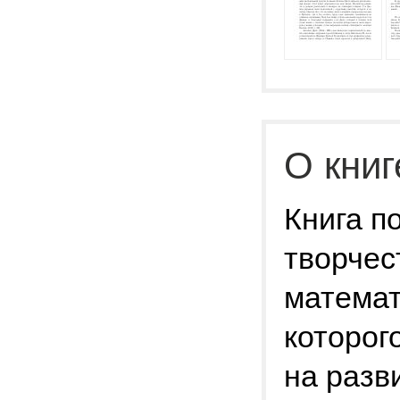
О книг
Книга п
творчес
математ
которог
на разв