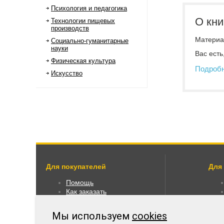
Психология и педагогика
О кни
Технологии пищевых
производств
Материал
Социально-гуманитарные
науки
Вас есть
Физическая культура
Подроб
Искусство
Для покупателей
Для
Помощь
Как заказать
Как пользоваться
Правовая информация
Мы используем
cookies
Оплата