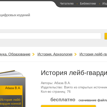
Читателю
Библиотеке
Из
аука. Образование
История. Археология
История лейб-гв
История лейб-гвард
Авторы:
Абаза В.А.
Издательство:
Взято из открытых источни
Абаза В.А.
Кол-во страниц:
76
бесплатно
История лейб-
скачивание фай
гвардии конной