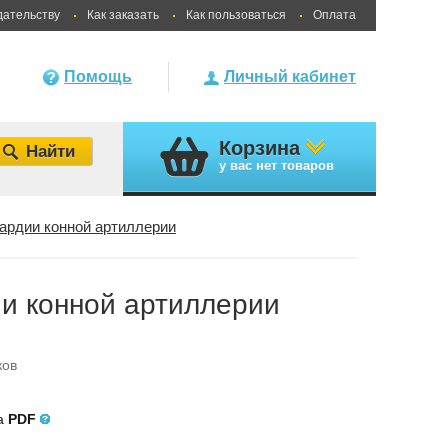
дательству
Как заказать
Как пользоваться
Оплата
Помощь
Личный кабинет
Корзина
у вас
нет товаров
ардии конной артиллерии
ии конной артиллерии
ков
ла
PDF