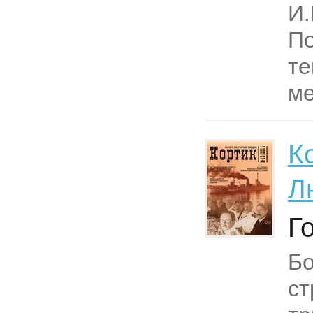
И.
По
те
ме
К
Л
Г
Б
ст