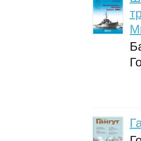
т
М
Б
Г
Г
Г