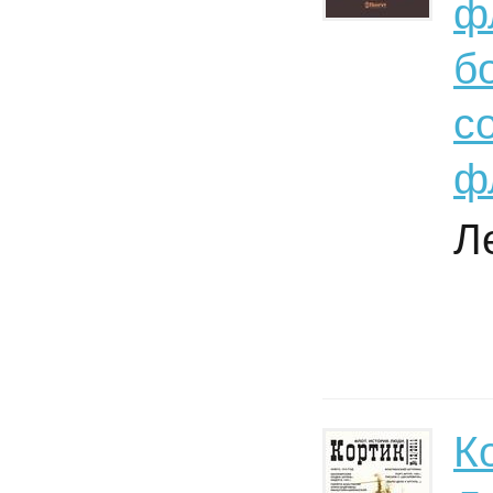
ф
б
с
ф
Л
К