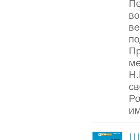
Пе
во
ве
по
Пр
ме
Н.
св
Ро
им
Ш