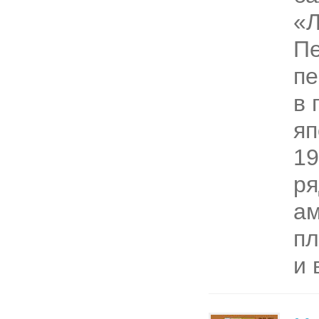
«Л
Пе
пе
в 
яп
19
ря
ам
пл
и в