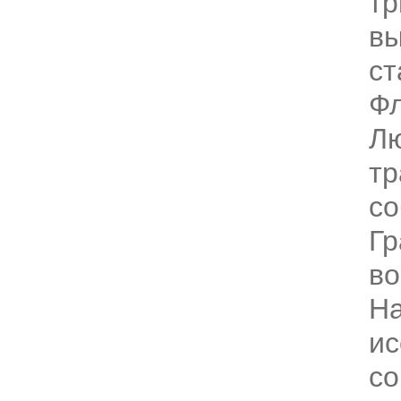
тр
вы
ст
Фл
Л
тр
с
Гр
во
На
ис
с