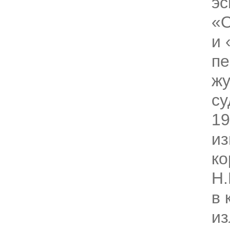
эс
«
и 
пе
жу
су
19
из
ко
Н.
в 
из