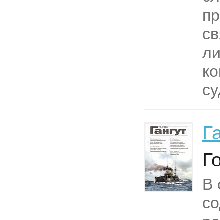
пр
св
ли
ко
су
Г
Г
В 
со