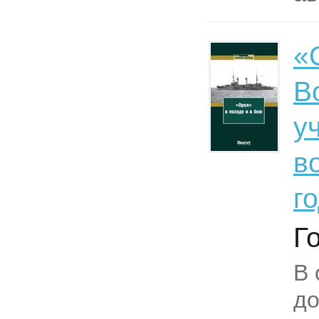
«
В
у
в
г
Г
В 
до