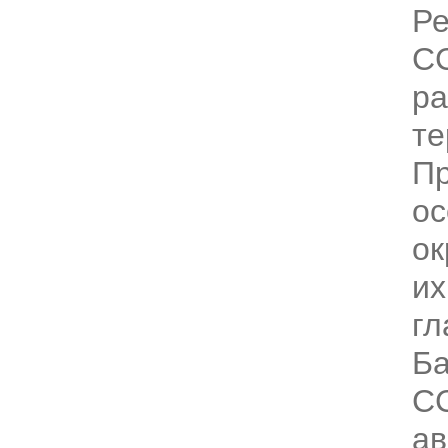
Ре
С
ра
те
Пр
ос
ок
их
гл
Ба
СС
ав