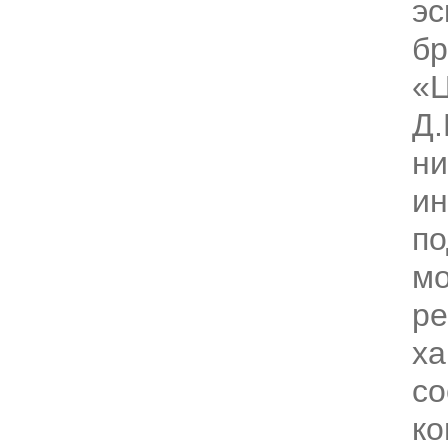
эс
бр
«
Д.
ни
ин
по
мо
ре
ха
со
к