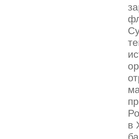
з
фл
Су
те
ис
ор
от
ма
пр
Ро
в 
ба