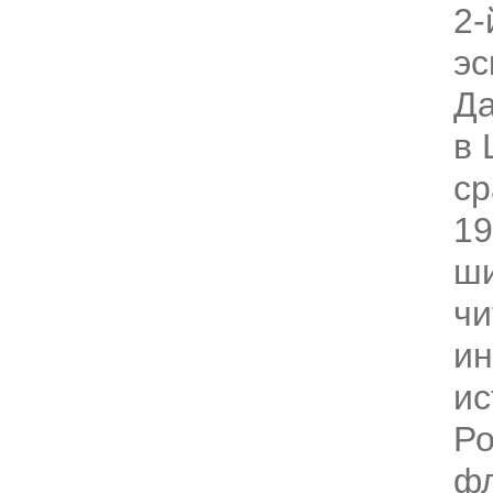
2-
эс
Да
в 
ср
19
ши
чи
и
ис
Ро
фл