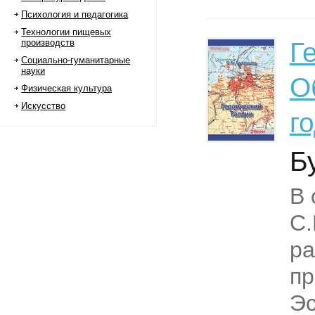
Психология и педагогика
Технологии пищевых
производств
Г
Социально-гуманитарные
науки
О
Физическая культура
Искусство
г
Б
В 
С.
ра
пр
Эс