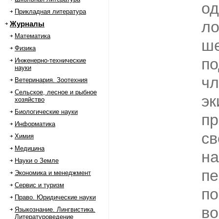
од
Прикладная литература
ло
Журналы
Математика
ше
Физика
по
Инженерно-технические
науки
чл
Ветеринария. Зоотехния
Сельское, лесное и рыбное
эк
хозяйство
Биологические науки
пр
Информатика
св
Химия
Медицина
на
Науки о Земле
пе
Экономика и менеджмент
Сервис и туризм
по
Право. Юридические науки
во
Языкознание. Лингвистика.
Литературоведение