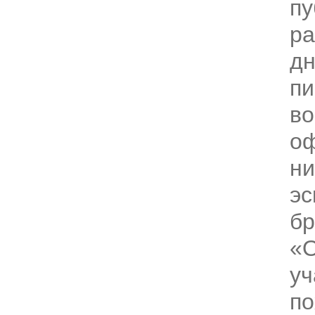
пу
ра
дн
пи
во
оф
ни
эс
бр
«О
уч
по