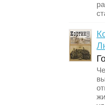
ра
ст
К
Л
Г
Ч
вы
от
жи