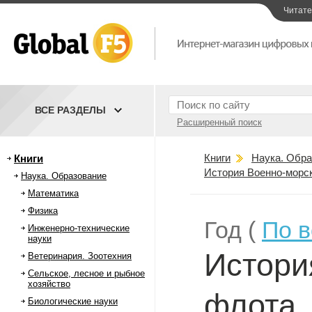
Читат
ВСЕ РАЗДЕЛЫ
Расширенный поиск
Книги
Наука. Обра
Книги
История Военно-морс
Наука. Образование
Математика
Физика
Год (
По 
Инженерно-технические
науки
Истори
Ветеринария. Зоотехния
Сельское, лесное и рыбное
хозяйство
флота
Биологические науки