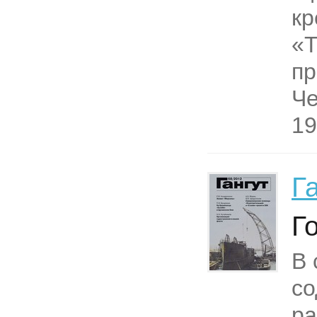
кр
«T
пр
Че
19
Г
Г
В 
со
р