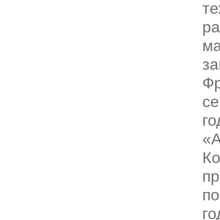
те
ра
ма
за
Фр
се
го
«
Ко
пр
по
го