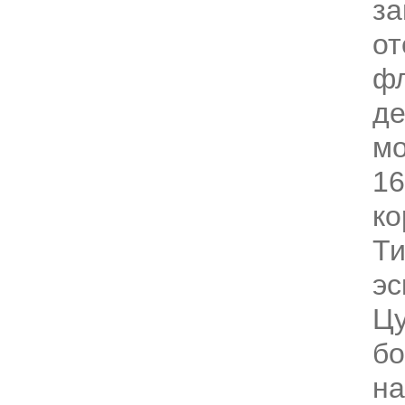
за
от
фл
де
мо
16
ко
Ти
эс
Цу
бо
на