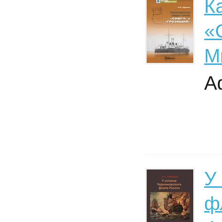
К
«
М
А
У
ф