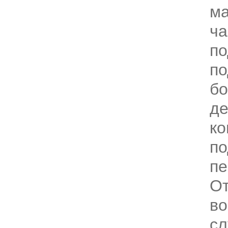
ма
ча
по
по
б
де
ко
по
пе
От
во
сл