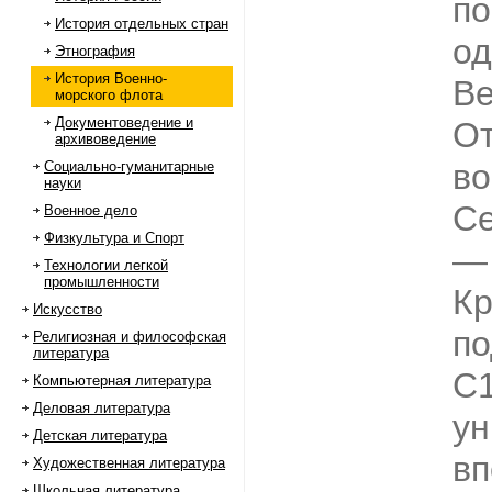
по
История отдельных стран
од
Этнография
История Военно-
Ве
морского флота
Документоведение и
От
архивоведение
во
Социально-гуманитарные
науки
С
Военное дело
Физкультура и Спорт
— 
Технологии легкой
промышленности
Кр
Искусство
по
Религиозная и философская
литература
С­
Компьютерная литература
Деловая литература
ун
Детская литература
вп
Художественная литература
Школьная литература