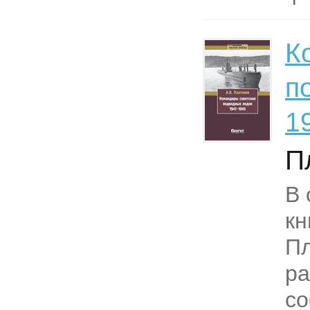
К
п
1
П
В 
кн
П
ра
со