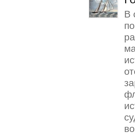
В 
п
р
ма
ис
от
з
фл
ис
су
во