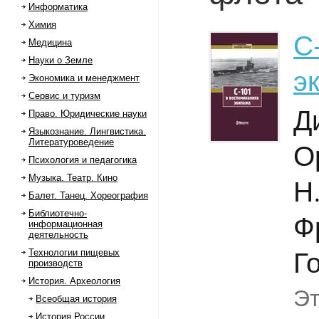
Информатика
Химия
С
Медицина
Науки о Земле
э
Экономика и менеджмент
Сервис и туризм
Д
Право. Юридические науки
Языкознание. Лингвистика.
Литературоведение
О
Психология и педагогика
Музыка. Театр. Кино
Н
Балет. Танец. Хореография
Библиотечно-
Ф
информационная
деятельность
Технологии пищевых
Г
производств
История. Археология
Эт
Всеобщая история
История России