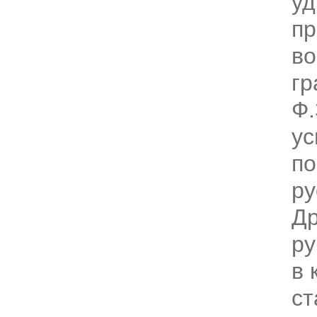
уд
пр
во
г
Ф.
ус
по
ру
Др
ру
в 
ст