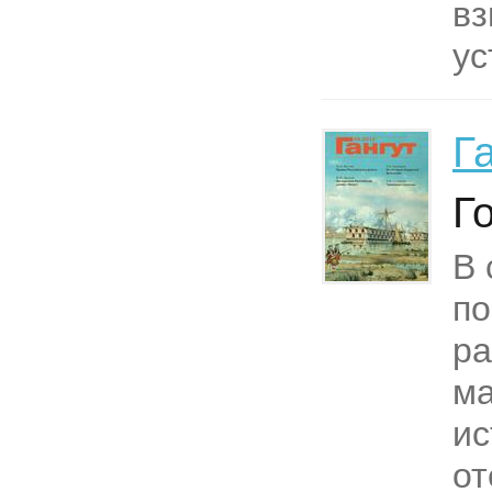
вз
ус
Г
Г
В 
п
р
ма
ис
от