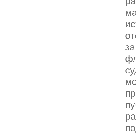
р
ма
ис
от
з
фл
су
мо
пр
пу
ра
по