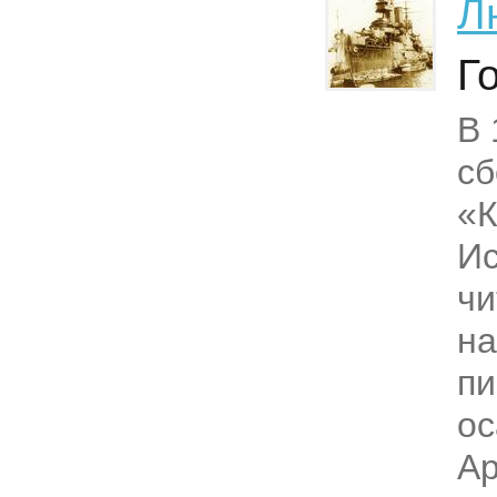
Л
Г
В 
сб
«К
Ис
чи
на
пи
ос
Ар