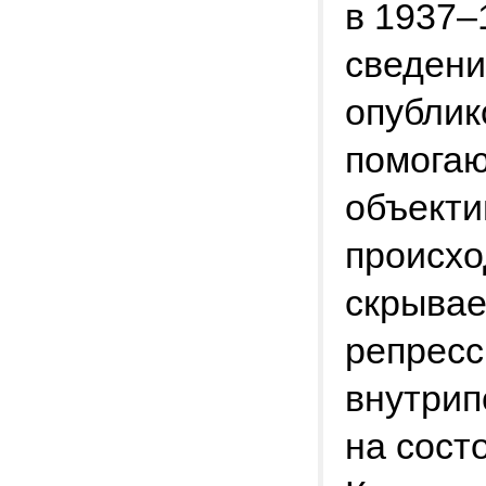
в 1937–
сведени
опублик
помогаю
объекти
происхо
скрывае
репресс
внутрип
на сост