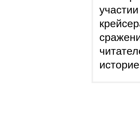
участии
крейсер
сражени
читател
историе