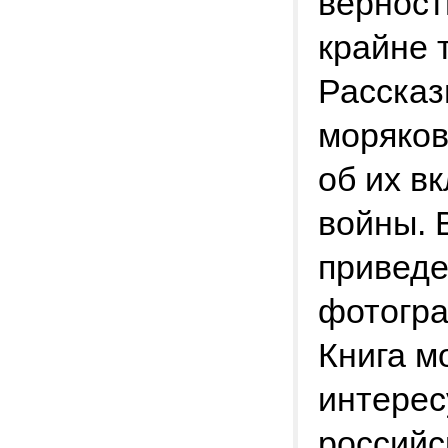
верност
крайне 
Рассказ
моряков
об их в
войны. 
приведе
фотогра
Книга м
интере
российс