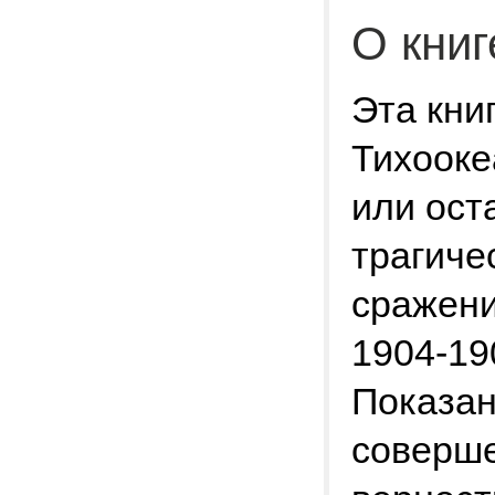
О книг
Эта кни
Тихооке
или ост
трагиче
сражени
1904-190
Показан
соверше