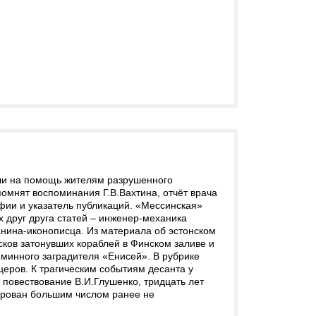
ишли на помощь жителям разрушенного
омнят воспоминания Г.В.Вахтина, отчёт врача
фии и указатель публикаций. «Мессинская»
 друг друга статей – инженер-механика
анина-иконописца. Из материала об эстонском
ков затонувших кораблей в Финском заливе и
 минного заградителя «Енисей». В рубрике
еров. К трагическим событиям десанта у
повествование В.И.Глушенко, тридцать лет
ирован большим числом ранее не