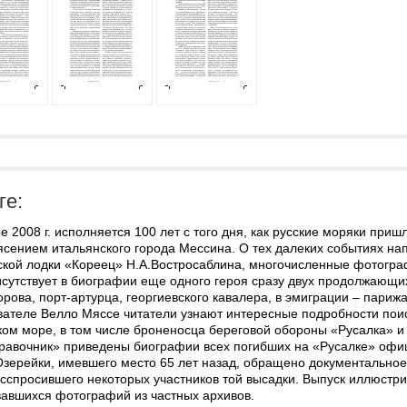
ге:
е 2008 г. исполняется 100 лет с того дня, как русские моряки пр
сением итальянского города Мессина. О тех далеких событиях нап
ской лодки «Кореец» Н.А.Востросаблина, многочисленные фотогра
сутствует в биографии еще одного героя сразу двух продолжающих
рова, порт-артурца, георгиевского кавалера, в эмиграции – париж
вателе Велло Мяссе читатели узнают интересные подробности поис
ом море, в том числе броненосца береговой обороны «Русалка» и
равочник» приведены биографии всех погибших на «Русалке» офиц
зерейки, имевшего место 65 лет назад, обращено документальное 
асспросившего некоторых участников той высадки. Выпуск иллюстр
вавшихся фотографий из частных архивов.