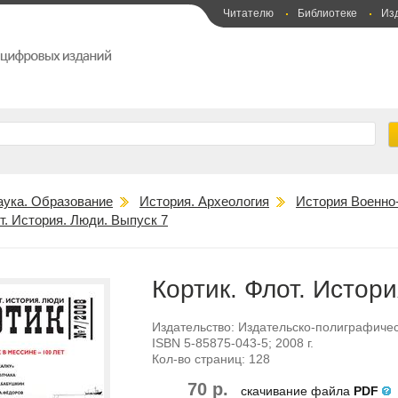
Читателю
Библиотеке
Из
аука. Образование
История. Археология
История Военно
т. История. Люди. Выпуск 7
Кортик. Флот. Истори
Издательство:
Издательско-полиграфичес
ISBN
5-85875-043-5
; 2008 г.
Кол-во страниц:
128
70 р.
скачивание файла
PDF