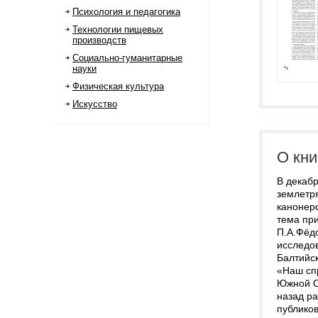
Психология и педагогика
Технологии пищевых
производств
Социально-гуманитарные
науки
Физическая культура
Искусство
О кни
В декабр
землетря
канонер
тема при
П.А.Фёдо
исследо
Балтийск
«Наш сп
Южной О
назад р
публико