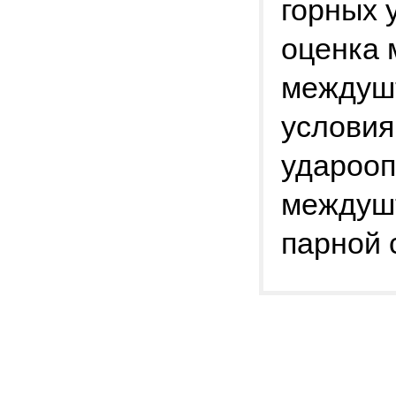
горных 
оценка 
междушт
услови
ударооп
междушт
парной 