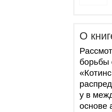
О книг
Рассмот
борьбы 
«Котинс
распред
y в меж
основе 