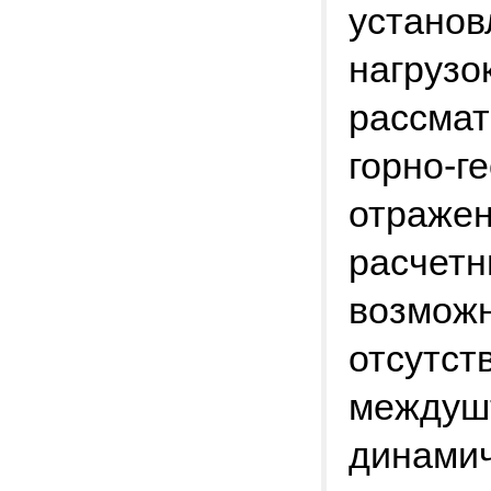
установ
нагрузо
рассмат
горно-г
отражен
расчетн
возможн
отсутст
междушт
динамич