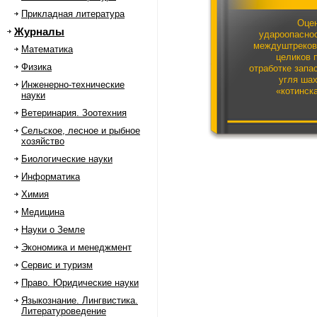
Прикладная литература
Оце
Журналы
удароопасно
междуштреко
Математика
целиков 
Физика
отработке запа
угля ша
Инженерно-технические
«котинск
науки
Ветеринария. Зоотехния
Сельское, лесное и рыбное
хозяйство
Биологические науки
Информатика
Химия
Медицина
Науки о Земле
Экономика и менеджмент
Сервис и туризм
Право. Юридические науки
Языкознание. Лингвистика.
Литературоведение