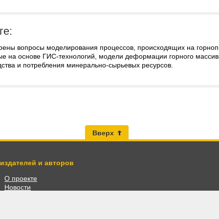
ге:
рены вопросы моделирования процессов, происходящих на горно
ые на основе ГИС-технологий, модели деформации горного массива
дства и потребления минерально-сырьевых ресурсов.
Вверх
 издателей и авторов
О проекте
Новости
Разместить книги
Личный кабинет