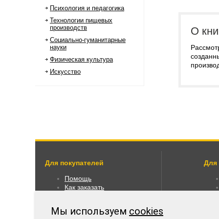
Психология и педагогика
Технологии пищевых
производств
О кни
Социально-гуманитарные
науки
Рассмот
созданн
Физическая культура
произво
Искусство
Для покупателей
Для
Помощь
Как заказать
Как пользоваться
Правовая информация
Мы используем
cookies
Оплата