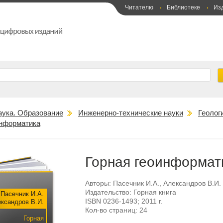
Читателю
Библиотеке
Из
аука. Образование
Инженерно-технические науки
Геолог
информатика
Горная геоинформат
Авторы:
Пасечник И.А.
,
Александров В.И.
Издательство:
Горная книга
Пасечник И.А.
ISBN
0236-1493
; 2011 г.
ксандров В.И.
Кол-во страниц:
24
Горная