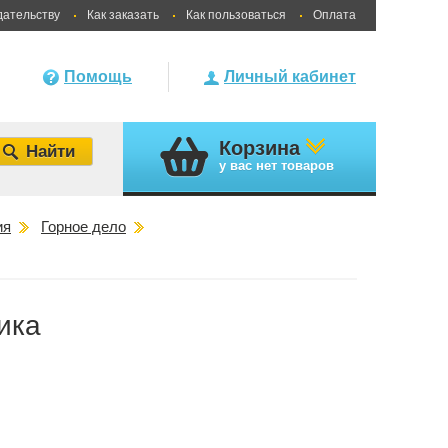
дательству
Как заказать
Как пользоваться
Оплата
Помощь
Личный кабинет
Корзина
у вас
нет товаров
ия
Горное дело
ика