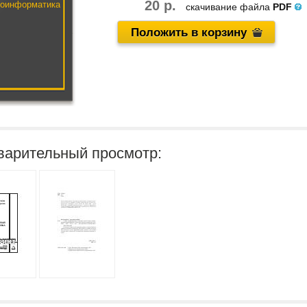
20 р.
еоинформатика
скачивание файла
PDF
Положить в корзину
варительный просмотр: