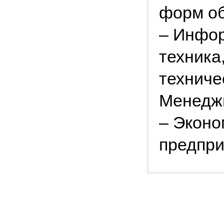
форм об
– Инфор
техника
техниче
Менеджм
– Эконо
предпри