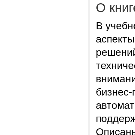
О книг
В учебн
аспекты
решений
техниче
вниман
бизнес-
автомат
поддерж
Описаны