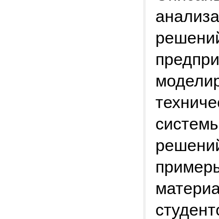
анализа
решени
предпри
моделир
техниче
системы
решений
пример
материа
студент