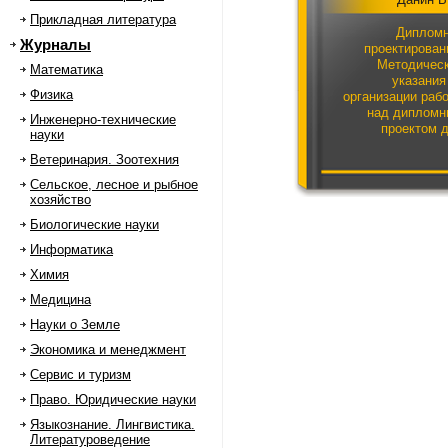
Прикладная литература
Диплом
Журналы
проектирован
Методичес
Математика
указания
Физика
организации раб
над диплом
Инженерно-технические
проектом 
науки
студентов сп
Ветеринария. Зоотехния
220
Сельское, лесное и рыбное
хозяйство
Биологические науки
Информатика
Химия
Медицина
Науки о Земле
Экономика и менеджмент
Сервис и туризм
Право. Юридические науки
Языкознание. Лингвистика.
Литературоведение